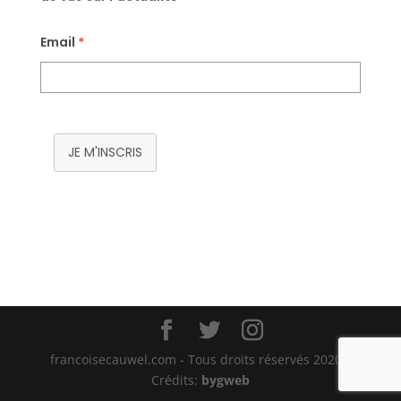
Email
*
JE M'INSCRIS
francoisecauwel.com - Tous droits réservés 2020 -
Crédits:
bygweb