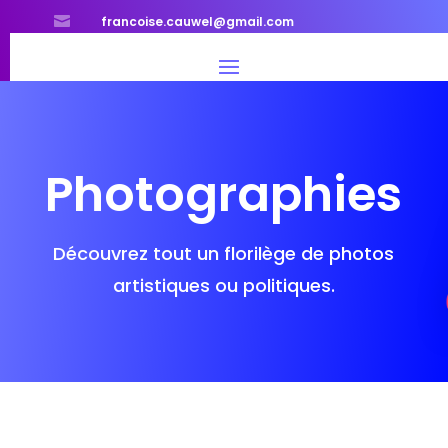

francoise.cauwel@gmail.com
Photographies
Découvrez tout un florilège de photos
artistiques ou politiques.