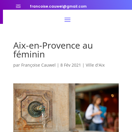

francoise.cauwel@gmail.com
Aix-en-Provence au
féminin
par
Françoise Cauwel
|
8 Fév 2021
|
Ville d'Aix